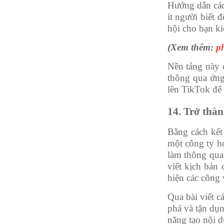
Hướng dẫn các
ít người biết
hội cho bạn ki
(Xem thêm:
p
Nền tảng này 
thông qua ứng
lên TikTok để 
14. Trở thàn
Bằng cách kết
một công ty h
làm thông qua
viết kịch bản 
hiện các công v
Qua bài viết c
phá và tận dụn
năng tạo nội d