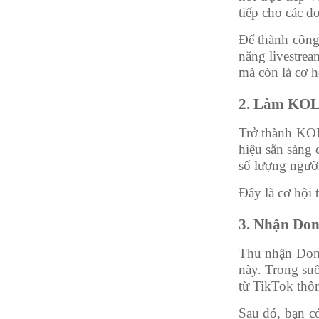
tiếp cho các d
Để thành công
năng livestrea
mà còn là cơ 
2. Làm KOL 
Trở thành KOL
hiệu sẵn sàng 
số lượng người
Đây là cơ hội 
3. Nhận Don
Thu nhận Donat
này. Trong suố
từ TikTok thôn
Sau đó, bạn c