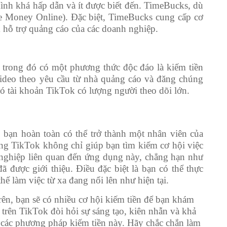
ình khá hấp dẫn và ít được biết đến. TimeBucks, dù
ke Money Online). Đặc biệt, TimeBucks cung cấp cơ
 hỗ trợ quảng cáo của các doanh nghiệp.
, trong đó có một phương thức độc đáo là kiếm tiền
video theo yêu cầu từ nhà quảng cáo và đăng chúng
ó tài khoản TikTok có lượng người theo dõi lớn.
 bạn hoàn toàn có thể trở thành một nhân viên của
ảng TikTok không chỉ giúp bạn tìm kiếm cơ hội việc
 nghiệp liên quan đến ứng dụng này, chẳng hạn như
 được giới thiệu. Điều đặc biệt là bạn có thể thực
thế làm việc từ xa đang nổi lên như hiện tại.
rên, bạn sẽ có nhiều cơ hội kiếm tiền để bạn khám
trên TikTok đòi hỏi sự sáng tạo, kiên nhẫn và khả
m các phương pháp kiếm tiền này. Hãy chắc chắn làm