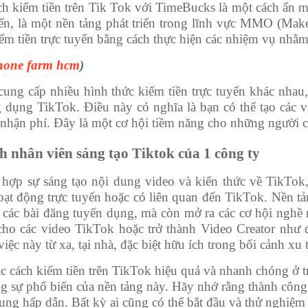
h kiếm tiền trên Tik Tok với TimeBucks là một cách ẩn m
 đến, là một nền tảng phát triển trong lĩnh vực MMO (Ma
ếm tiền trực tuyến bằng cách thực hiện các nhiệm vụ nhằm
hone farm hcm
)
cung cấp nhiều hình thức kiếm tiền trực tuyến khác nhau
 dụng TikTok. Điều này có nghĩa là bạn có thể tạo các 
nhận phí. Đây là một cơ hội tiềm năng cho những người c
h nhân viên sáng tạo Tiktok của 1 công ty
 hợp sự sáng tạo nội dung video và kiến thức về TikTok,
oạt động trực tuyến hoặc có liên quan đến TikTok. Nền t
 các bài đăng tuyển dụng, mà còn mở ra các cơ hội nghề
cho các video TikTok hoặc trở thành Video Creator như đã
iệc này từ xa, tại nhà, đặc biệt hữu ích trong bối cảnh xu 
ác cách kiếm tiền trên TikTok hiệu quả và nhanh chóng ở t
g sự phổ biến của nền tảng này. Hãy nhớ rằng thành công 
ung hấp dẫn. Bất kỳ ai cũng có thể bắt đầu và thử nghiệ