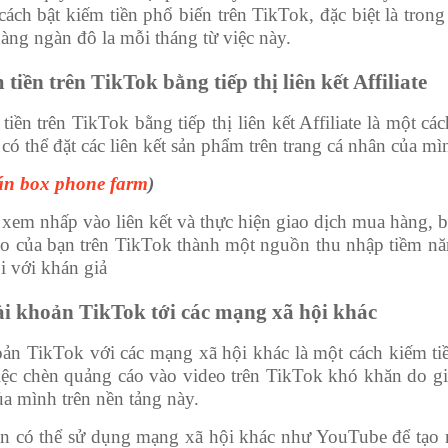
cách bật kiếm tiền phổ biến trên TikTok, đặc biệt là tron
hàng ngàn đô la mỗi tháng từ việc này.
tiền trên TikTok bằng tiếp thị liên kết Affiliate
tiền trên TikTok bằng tiếp thị liên kết Affiliate là một c
có thể đặt các liên kết sản phẩm trên trang cá nhân của mì
án box phone farm
)
xem nhấp vào liên kết và thực hiện giao dịch mua hàng, 
ạo của bạn trên TikTok thành một nguồn thu nhập tiềm nă
i với khán giả
tài khoản TikTok tới các mạng xã hội khác
oản TikTok với các mạng xã hội khác là một cách kiếm ti
ệc chèn quảng cáo vào video trên TikTok khó khăn do giới
của mình trên nền tảng này.
n có thể sử dụng mạng xã hội khác như YouTube để tạo r