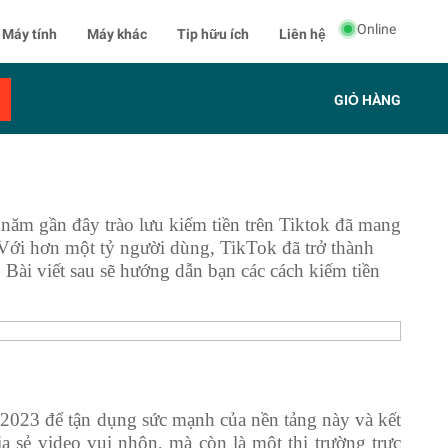
Online
Máy tính
Máy khác
Tip hữu ích
Liên hệ
GIỎ HÀNG
năm gần đây trào lưu kiếm tiền trên Tiktok đã mang
. Với hơn một tỷ người dùng, TikTok đã trở thành
Bài viết sau sẽ hướng dẫn bạn các cách kiếm tiền
t 2023 để tận dụng sức mạnh của nền tảng này và kết
a sẻ video vui nhộn, mà còn là một thị trường trực