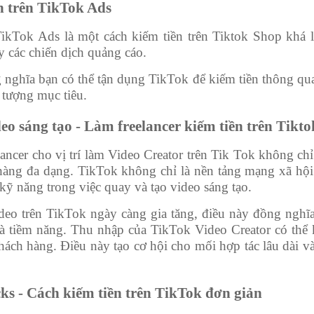
n trên TikTok Ads
TikTok Ads là một cách kiếm tiền trên Tiktok Shop khá 
 các chiến dịch quảng cáo.
 nghĩa bạn có thể tận dụng TikTok để kiếm tiền thông qu
i tượng mục tiêu.
eo sáng tạo - Làm freelancer kiếm tiền trên Tikto
lancer cho vị trí làm Video Creator trên Tik Tok không ch
àng đa dạng. TikTok không chỉ là nền tảng mạng xã hội
ỹ năng trong việc quay và tạo video sáng tạo.
eo trên TikTok ngày càng gia tăng, điều này đồng nghĩa v
à tiềm năng. Thu nhập của TikTok Video Creator có thể 
hách hàng. Điều này tạo cơ hội cho mối hợp tác lâu dài và
ks - Cách kiếm tiền trên TikTok đơn giản