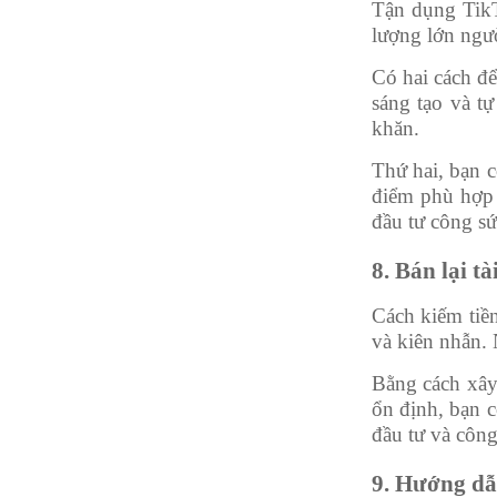
Tận dụng TikT
lượng lớn ngườ
Có hai cách để
sáng tạo và t
khăn.
Thứ hai, bạn c
điểm phù hợp 
đầu tư công sứ
8. Bán lại t
Cách kiếm tiền
và kiên nhẫn.
Bằng cách xây 
ổn định, bạn 
đầu tư và công
9. Hướng dẫ