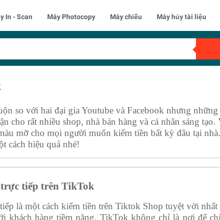
y In - Scan
Máy Photocopy
Máy chiếu
Máy hủy tài liệu
k
uộn so với hai đại gia Youtube và Facebook nhưng những 
huận cho rất nhiều shop, nhà bán hàng và cá nhân sáng tạo
àu mỡ cho mọi người muốn kiếm tiền bất kỳ đâu tại nhà. 
t cách hiệu quả nhé!
trực tiếp trên TikTok
tiếp là một cách kiếm tiền trên Tiktok Shop tuyệt vời nhấ
với khách hàng tiềm năng. TikTok không chỉ là nơi để chi