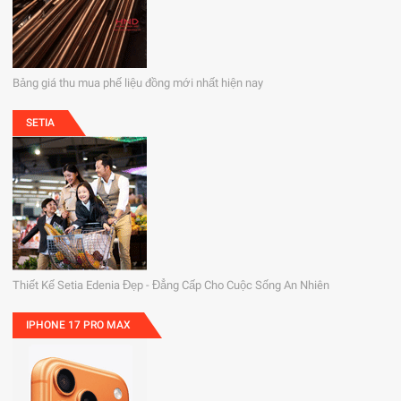
Bảng giá thu mua phế liệu đồng mới nhất hiện nay
SETIA
Thiết Kế Setia Edenia Đẹp - Đẳng Cấp Cho Cuộc Sống An Nhiên
IPHONE 17 PRO MAX