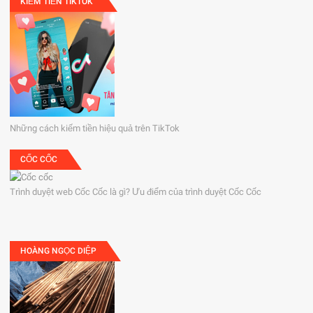
KIẾM TIỀN TIKTOK
Những cách kiếm tiền hiệu quả trên TikTok
CỐC CỐC
Trình duyệt web Cốc Cốc là gì? Ưu điểm của trình duyệt Cốc Cốc
HOÀNG NGỌC DIỆP