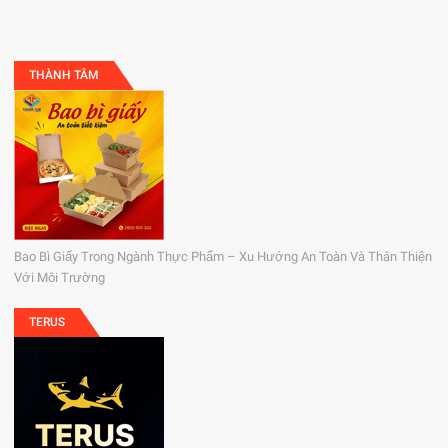
THÀNH TÂM
Bao Bì Giấy Trong Ngành Thực Phẩm – Xu Hướng An Toàn Và Thân Thiện
Với Môi Trường
TERUS