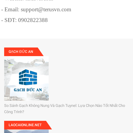
- Email: support@terusvn.com
- SĐT: 0902822388
GẠCH ĐỨC AN
So Sánh Gạch Không Nung Và Gạch Tuynel: Lựa Chọn Nào Tốt Nhất Cho
Công Trình?
LAOCAIONLINE.NET