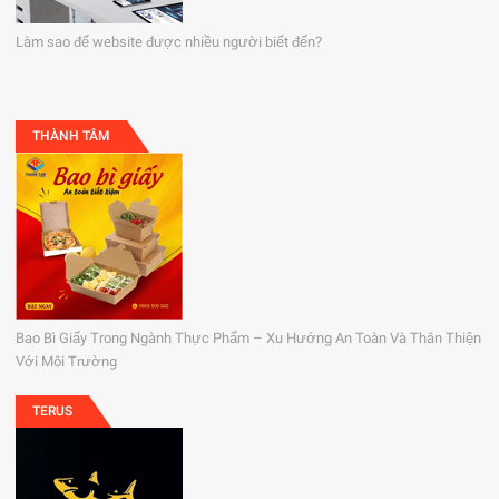
Làm sao để website được nhiều người biết đến?
THÀNH TÂM
Bao Bì Giấy Trong Ngành Thực Phẩm – Xu Hướng An Toàn Và Thân Thiện
Với Môi Trường
TERUS