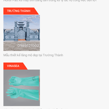
Honor Pad X8 máy tính bảng tầm trung xử lý tác vụ công việc tiện lợi
TRƯỜNG THÀNH
Mẫu thiết kế lăng mộ đẹp tại Trường Thành
VINASEA