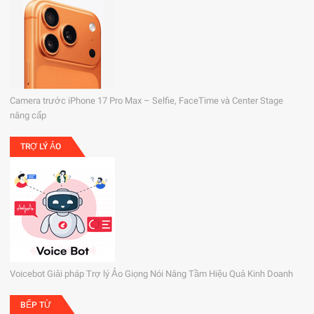
Camera trước iPhone 17 Pro Max – Selfie, FaceTime và Center Stage
nâng cấp
TRỢ LÝ ẢO
Voicebot Giải pháp Trợ lý Ảo Giọng Nói Nâng Tầm Hiệu Quả Kinh Doanh
BẾP TỪ