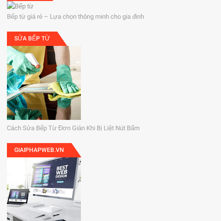
Bếp từ giá rẻ – Lựa chọn thông minh cho gia đình
SỬA BẾP TỪ
Cách Sửa Bếp Từ Đơn Giản Khi Bị Liệt Nút Bấm
GIAIPHAPWEB.VN