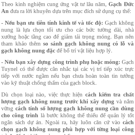
Theo kinh nghiệm cung ứng vật tư lâu năm,
Gạch Đức
An
đưa ra lời khuyên dựa trên mục đích sử dụng cụ thể:
- Nếu bạn ưu tiên tính kinh tế và tốc độ:
Gạch không
nung là lựa chọn tối ưu cho các bức tường dài, nhà
xưởng hoặc tầng cao để giảm tải trọng móng. Bạn nên
tham khảo thêm
so sánh gạch không nung có lỗ và
gạch không nung đặc
để bố trí vật liệu hợp lý.
- Nếu bạn xây dựng công trình phụ hoặc móng:
Gạch
Tuynel có thể được cân nhắc tại các vị trí tiếp xúc trực
tiếp với nước ngầm nếu bạn chưa hoàn toàn tin tưởng
vào kỹ thuật chống thấm của gạch block.
Dù chọn loại nào, việc thực hiện
cách kiểm tra chất
lượng gạch không nung trước khi xây dựng
và nắm
vững
cách tính số lượng gạch không nung cần dùng
cho công trình
là bước không thể thiếu để quản lý tốt
ngân sách dự án. Ngoài ra, hãy luôn căn cứ vào
cách
chọn gạch không nung phù hợp với từng loại công