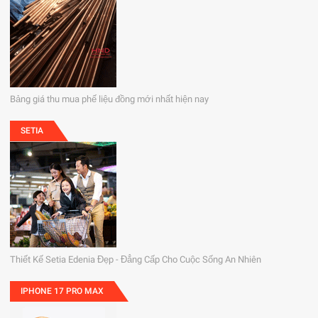
Bảng giá thu mua phế liệu đồng mới nhất hiện nay
SETIA
Thiết Kế Setia Edenia Đẹp - Đẳng Cấp Cho Cuộc Sống An Nhiên
IPHONE 17 PRO MAX