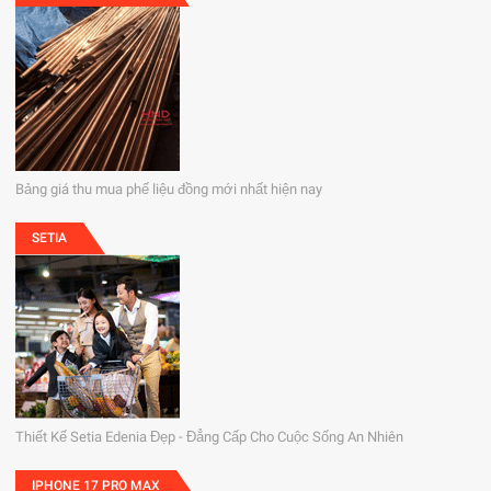
Bảng giá thu mua phế liệu đồng mới nhất hiện nay
SETIA
Thiết Kế Setia Edenia Đẹp - Đẳng Cấp Cho Cuộc Sống An Nhiên
IPHONE 17 PRO MAX