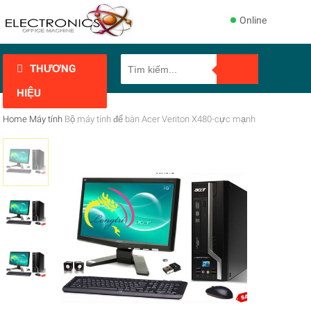
Online
THƯƠNG
HIỆU
Home
Máy tính
Bộ máy tính để bàn Acer Veriton X480-cực mạnh