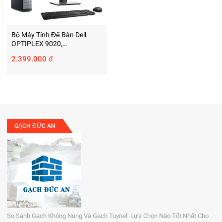
Bộ Máy Tính Để Bàn Dell
OPTIPLEX 9020,
U04S3MP27 (i7-4770/RAM
2.399.000 đ
8GB/SSD 500GB/DVD)
GẠCH ĐỨC AN
So Sánh Gạch Không Nung Và Gạch Tuynel: Lựa Chọn Nào Tốt Nhất Cho