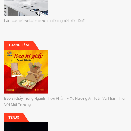
Làm sao để website được nhiều người biết đến?
THÀNH TÂM
Bao Bì Giấy Trong Ngành Thực Phẩm – Xu Hướng An Toàn Và Thân Thiện
Với Môi Trường
TERUS