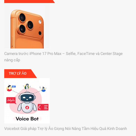
Camera trước iPhone 17 Pro Max – Selfie, FaceTime và Center Stage
nâng cấp
TRỢ LÝ ẢO
Voicebot Giải pháp Trợ lý Ảo Giọng Nói Nâng Tầm Hiệu Quả Kinh Doanh