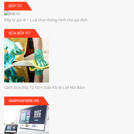
BẾP TỪ
Bếp từ giá rẻ – Lựa chọn thông minh cho gia đình
SỬA BẾP TỪ
Cách Sửa Bếp Từ Đơn Giản Khi Bị Liệt Nút Bấm
GIAIPHAPWEB.VN