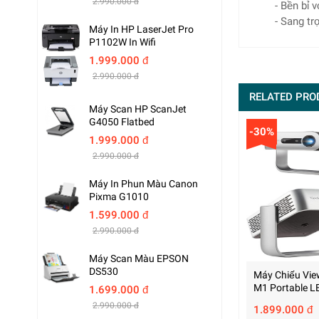
2.990.000 đ
- Bền bỉ v
- Sang tr
Máy In HP LaserJet Pro
P1102W In Wifi
1.999.000 đ
2.990.000 đ
RELATED PRO
Máy Scan HP ScanJet
G4050 Flatbed
-30%
1.999.000 đ
2.990.000 đ
Máy In Phun Màu Canon
Pixma G1010
1.599.000 đ
2.990.000 đ
Máy Scan Màu EPSON
DS530
Máy Chiếu Vie
M1 Portable L
1.699.000 đ
2.990.000 đ
1.899.000 đ