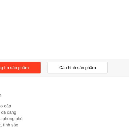
g tin sản phẩm
Cấu hình sản phẩm
m
ao cấp
 đa dạng
ệu phong phú
, tinh sảo