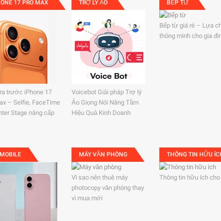
HONE 17 PRO MAX
TRỢ LÝ ẢO
BẾP TỪ
Bếp từ giá rẻ – Lựa c
thông minh cho gia đì
a trước iPhone 17
Voicebot Giải pháp Trợ lý
ax – Selfie, FaceTime
Ảo Giọng Nói Nâng Tầm
nter Stage nâng cấp
Hiệu Quả Kinh Doanh
 MOBILE
MÁY VĂN PHÒNG
THÔNG TIN HỮU ÍC
Vì sao nên thuê máy
Thông tin hữu ích cho
photocopy văn phòng thay
vì mua mới