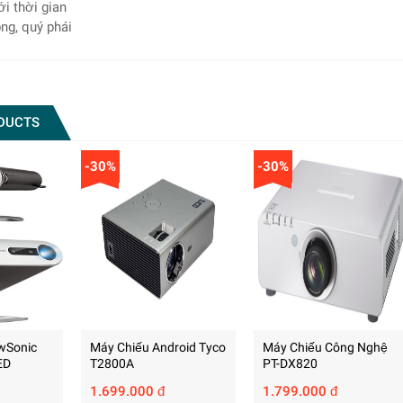
ới thời gian
ọng, quý phái
DUCTS
-30%
-30%
wSonic
Máy Chiếu Android Tyco
Máy Chiếu Công Nghệ
ED
T2800A
PT-DX820
1.699.000 đ
1.799.000 đ