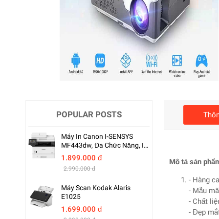
POPULAR POSTS
Thôn
Máy In Canon I-SENSYS
MF443dw, Đa Chức Năng, In
Hai Mặt Tự Động
1.899.000 đ
Mô tả sản phẩ
2.990.000 đ
- Hàng c
Máy Scan Kodak Alaris
- Mẫu mã
E1025
- Chất li
1.699.000 đ
- Đẹp mắt