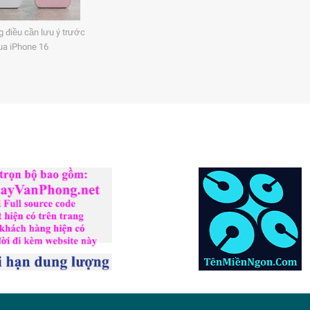
 điều cần lưu ý trước
ua iPhone 16