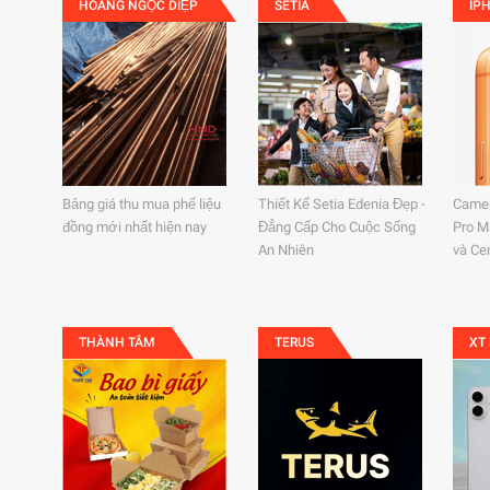
HOÀNG NGỌC DIỆP
SETIA
IP
Bảng giá thu mua phế liệu
Thiết Kế Setia Edenia Đẹp -
Camer
đồng mới nhất hiện nay
Đẳng Cấp Cho Cuộc Sống
Pro M
An Nhiên
và Ce
THÀNH TÂM
TERUS
XT