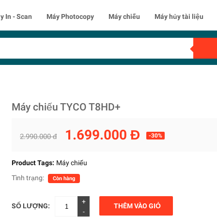
y In - Scan
Máy Photocopy
Máy chiếu
Máy hủy tài liệu
Máy chiếu TYCO T8HD+
1.699.000 Đ
2.990.000 đ
-30%
Product Tags:
Máy chiếu
Tình trạng:
Còn hàng
+
SỐ LƯỢNG:
THÊM VÀO GIỎ
-