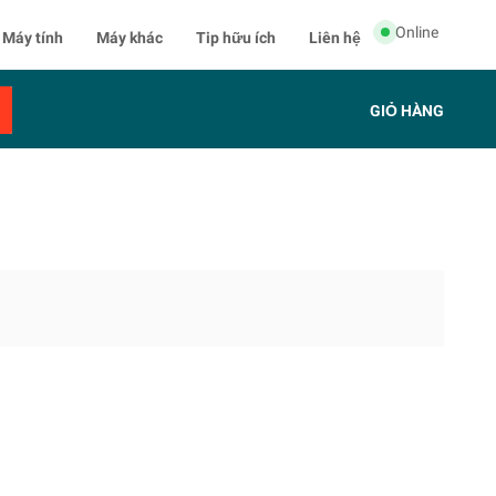
Online
Máy tính
Máy khác
Tip hữu ích
Liên hệ
GIỎ HÀNG