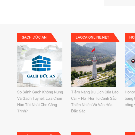
GẠCH ĐỨC AN
LAOCAIONLINE.NET
HO
So Sánh Gạch Không Nung
Tiềm Năng Du Lịch Của Lào
Honor
Và Gạch Tuynel: Lựa Chọn
Cai – Nơi Hội Tụ Cảnh Sắc
bảng t
Nào Tốt Nhất Cho Công
Thiên Nhiên Và Văn Hóa
công v
Trình?
Đặc Sắc