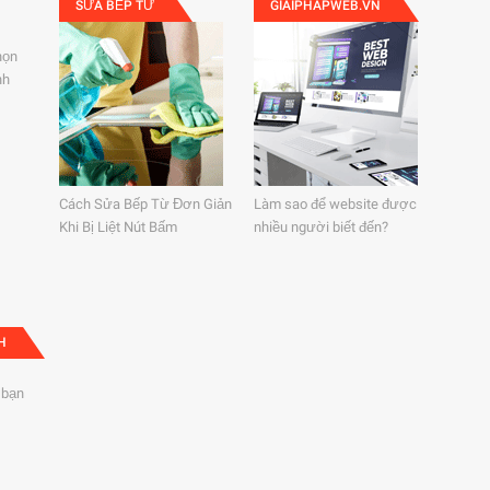
SỬA BẾP TỪ
GIAIPHAPWEB.VN
họn
nh
Cách Sửa Bếp Từ Đơn Giản
Làm sao để website được
Khi Bị Liệt Nút Bấm
nhiều người biết đến?
H
 bạn