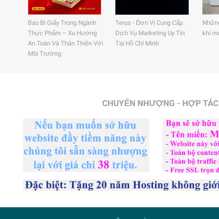
Bao Bì Giấy Trong Ngành
Terus - Đơn Vị Cung Cấp
Những
Thực Phẩm – Xu Hướng
Dịch Vụ Marketing Uy Tín
khi m
An Toàn Và Thân Thiện Với
Tại Hồ Chí Minh
Môi Trường
CHUYỂN NHƯỢNG - HỢP TÁC