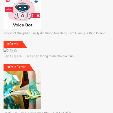
Voicebot Giải pháp Trợ lý Ảo Giọng Nói Nâng Tầm Hiệu Quả Kinh Doanh
BẾP TỪ
Bếp từ giá rẻ – Lựa chọn thông minh cho gia đình
SỬA BẾP TỪ