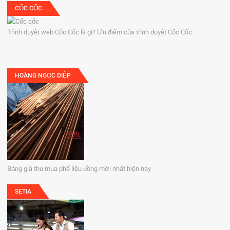
CỐC CỐC
Trình duyệt web Cốc Cốc là gì? Ưu điểm của trình duyệt Cốc Cốc
HOÀNG NGỌC DIỆP
Bảng giá thu mua phế liệu đồng mới nhất hiện nay
SETIA