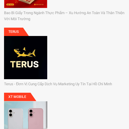
Bao Bì Giấy Trong Ngành Thực Phẩm – Xu Hướng An Toàn Và Thân Thiện
Với Môi Trường
TERUS
Terus - Đơn Vị Cung Cấp Dịch Vụ Marketing Uy Tín Tại Hồ Chí Minh
XT MOBILE