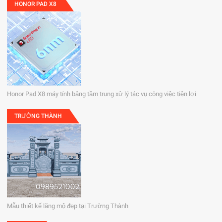
HONOR PAD X8
Honor Pad X8 máy tính bảng tầm trung xử lý tác vụ công việc tiện lợi
TRƯỜNG THÀNH
Mẫu thiết kế lăng mộ đẹp tại Trường Thành