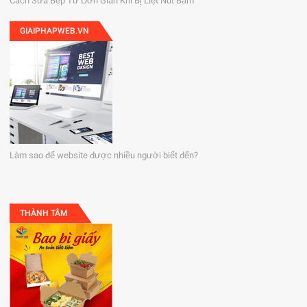
Cách Sửa Bếp Từ Đơn Giản Khi Bị Liệt Nút Bấm
GIAIPHAPWEB.VN
Làm sao để website được nhiều người biết đến?
THÀNH TÂM