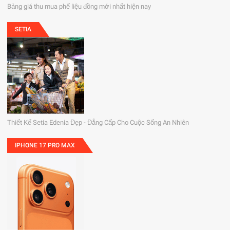
Bảng giá thu mua phế liệu đồng mới nhất hiện nay
SETIA
Thiết Kế Setia Edenia Đẹp - Đẳng Cấp Cho Cuộc Sống An Nhiên
IPHONE 17 PRO MAX