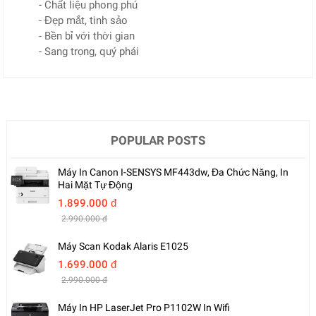
- Chất liệu phong phú
- Đẹp mắt, tinh sảo
- Bền bỉ với thời gian
- Sang trọng, quý phái
POPULAR POSTS
Máy In Canon I-SENSYS MF443dw, Đa Chức Năng, In
Hai Mặt Tự Động
1.899.000 đ
2.990.000 đ
Máy Scan Kodak Alaris E1025
1.699.000 đ
2.990.000 đ
Máy In HP LaserJet Pro P1102W In Wifi