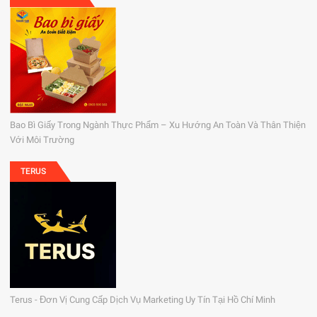
Bao Bì Giấy Trong Ngành Thực Phẩm – Xu Hướng An Toàn Và Thân Thiện
Với Môi Trường
TERUS
Terus - Đơn Vị Cung Cấp Dịch Vụ Marketing Uy Tín Tại Hồ Chí Minh